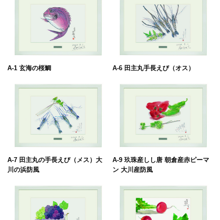
A-1 玄海の桜鯛
A-6 田主丸手長えび（オス）
A-7 田主丸の手長えび（メス）大
A-9 玖珠産しし唐 朝倉産赤ピーマ
川の浜防風
ン 大川産防風