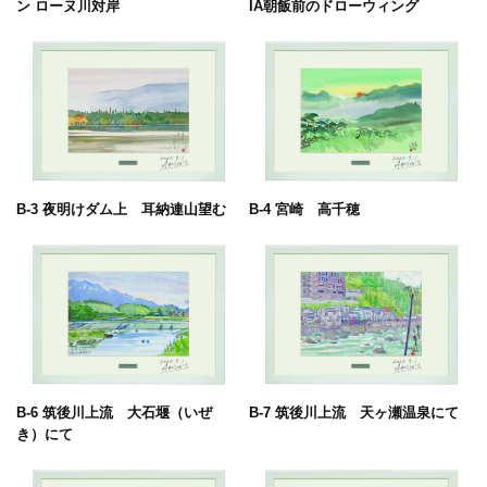
ン ローヌ川対岸
IA朝飯前のドローウィング
お問い合わせ
ご来場予約
作品集
B-3 夜明けダム上 耳納連山望む
B-4 宮崎 高千穂
お知らせ
スタッフブログ
B-6 筑後川上流 大石堰（いぜ
B-7 筑後川上流 天ヶ瀬温泉にて
き）にて