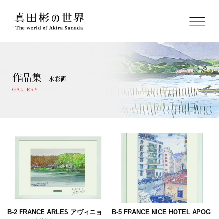
ホーム
作品集
水彩画
真田 彬プロフィール
GALLERY
絵画サロンのご紹介
フレーム(額縁について)
関連グッズ
オンライン販売
プライバシーポリシー
B-2 FRANCE ARLES アヴィニョ
B-5 FRANCE NICE HOTEL APOG