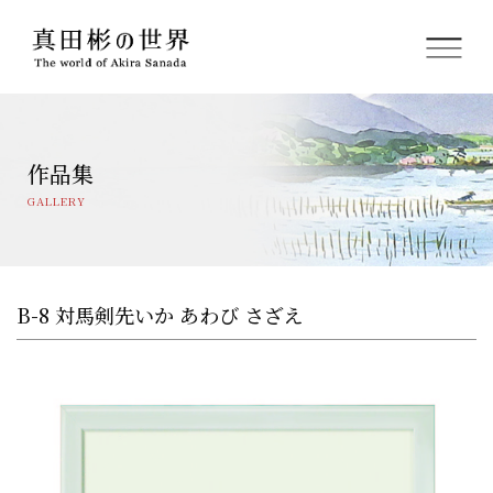
ホーム
作品集
真田 彬プロフィール
GALLERY
絵画サロンのご紹介
フレーム(額縁について)
B-8 対馬剣先いか あわび さざえ
関連グッズ
オンライン販売
プライバシーポリシー