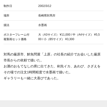
制作日
2002/3/12
場所
長崎県対馬市
描法
水墨画
ポスターフレーム付
大（A3サイズ） ¥11,000 / 中（A4サイズ） ¥5,5
複製画セット価格
00 / 小（B5サイズ） ¥3,300
対馬の厳原市、鮮魚問屋「上原」の社長の紹介でお会いした厳原
市長からの依頼で描いた。
お酒のおもてなしの席に出てきた、剣先イカ、あわび、さざえを
その場での注文1時間程度で水墨画で描いた。
ギャラリーも一緒に大喜びであった。