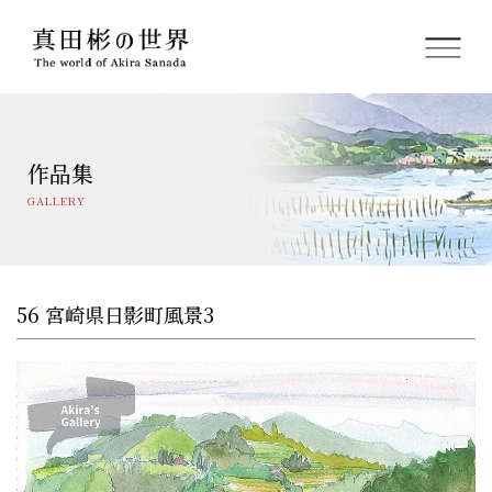
ホーム
作品集
真田 彬プロフィール
GALLERY
絵画サロンのご紹介
フレーム(額縁について)
56 宮崎県日影町風景3
関連グッズ
オンライン販売
プライバシーポリシー