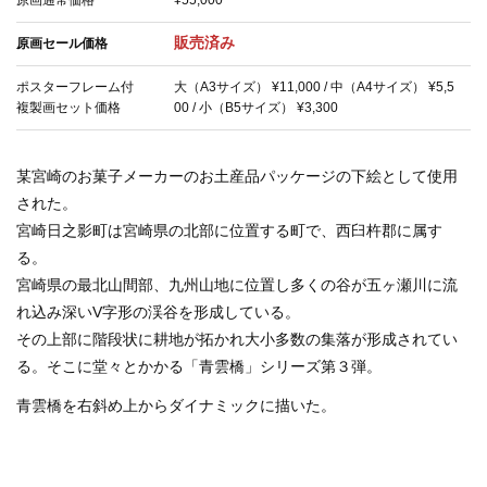
原画通常価格
¥55,000
販売済み
原画セール価格
ポスターフレーム付
大（A3サイズ） ¥11,000 / 中（A4サイズ） ¥5,5
複製画セット価格
00 / 小（B5サイズ） ¥3,300
某宮崎のお菓子メーカーのお土産品パッケージの下絵として使用
された。
宮崎日之影町は宮崎県の北部に位置する町で、西臼杵郡に属す
る。
宮崎県の最北山間部、九州山地に位置し多くの谷が五ヶ瀬川に流
れ込み深いV字形の渓谷を形成している。
その上部に階段状に耕地が拓かれ大小多数の集落が形成されてい
る。そこに堂々とかかる「青雲橋」シリーズ第３弾。
青雲橋を右斜め上からダイナミックに描いた。