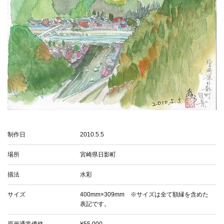
お問い合わせ
ご来場予約
作品集
お知らせ
スタッフブログ
制作日
2010.5.5
場所
宮崎県日影町
描法
水彩
サイズ
400mm×309mm ※サイズは全て額縁を含めた
表記です。